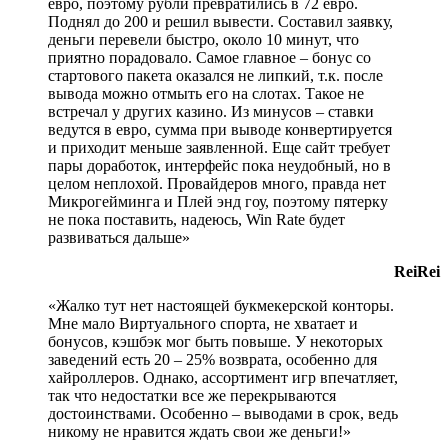
евро, поэтому рубли превратились в 72 евро.
Поднял до 200 и решил вывести. Составил заявку,
деньги перевели быстро, около 10 минут, что
приятно порадовало. Самое главное – бонус со
стартового пакета оказался не липкий, т.к. после
вывода можно отмыть его на слотах. Такое не
встречал у других казино. Из минусов – ставки
ведутся в евро, сумма при выводе конвертируется
и приходит меньше заявленной. Еще сайт требует
пары доработок, интерфейс пока неудобный, но в
целом неплохой. Провайдеров много, правда нет
Микрогейминга и Плей энд гоу, поэтому пятерку
не пока поставить, надеюсь, Win Rate будет
развиваться дальше»
ReiRei
«Жалко тут нет настоящей букмекерской конторы.
Мне мало Виртуального спорта, не хватает и
бонусов, кэшбэк мог быть повыше. У некоторых
заведений есть 20 – 25% возврата, особенно для
хайроллеров. Однако, ассортимент игр впечатляет,
так что недостатки все же перекрываются
достоинствами. Особенно – выводами в срок, ведь
никому не нравится ждать свои же деньги!»