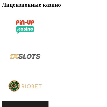
Лицензионные казино