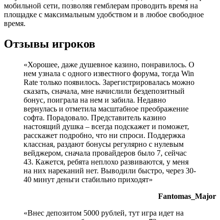
мобильной сети, позволяя гемблерам проводить время на
площадке с максимальным удобством и в любое свободное
время.
Отзывы игроков
«Хорошее, даже душевное казино, понравилось. О
нем узнала с одного известного форума, тогда Win
Rate только появилось. Зарегистрировалась можно
сказать, сначала, мне начислили бездепозитный
бонус, поиграла на нем и забила. Недавно
вернулась и отметила масштабное преображение
софта. Порадовало. Представитель казино
настоящий душка – всегда подскажет и поможет,
расскажет подробно, что ни спроси. Поддержка
классная, раздают бонусы регулярно с нулевым
вейджером, сначала провайдеров было 7, сейчас
43. Кажется, ребята неплохо развиваются, у меня
на них нареканий нет. Выводили быстро, через 30-
40 минут деньги стабильно приходят»
Fantomas_Major
«Внес депозитом 5000 рублей, тут игра идет на