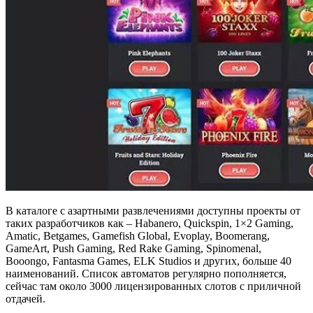
В каталоге с азартными развлечениями доступны проекты от
таких разработчиков как – Habanero, Quickspin, 1×2 Gaming,
Amatic, Betgames, Gamefish Global, Evoplay, Boomerang,
GameArt, Push Gaming, Red Rake Gaming, Spinomenal,
Booongo, Fantasma Games, ELK Studios и других, больше 40
наименований. Список автоматов регулярно пополняется,
сейчас там около 3000 лицензированных слотов с приличной
отдачей.