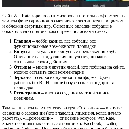
Сайт Win Rate хорошо оптимизирован и стильно оформлен, на
темном фоне гармонично смотрится логотип желтым цветом
и обложки азартных игр. Основные вкладки собраны в
боковом меню под значком с тремя полосками слева:
Главная
– лобби казино, где собраны все
функциональные возможности площадки.
Бонусы
– актуальные бонусные предложения клуба.
Описание наград, условия получения, порядок
отыгрыша, сроки действия.
Отзывы
– мнения других людей, кто побывал на сайте.
Можно оставить свой комментарий.
Зеркало
– ссылка на дубликат платформы, будет
работать без ВПН в окне браузера как стандартная
площадка.
Регистрация
– кнопка создания учетной записи
новичкам.
Там же, в левом верхнем углу раздел «О казино» — краткие
сведения о заведении (кто владелец, лицензия, когда начало
работать), «Промоакции» — описание бонусов Win Rate.
Значки социальных сетей для подписки: Facebook, Twitter,
Instagram, Telegram. Позволяет быть в курсе новостей, заодно