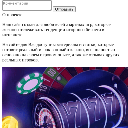
О проекте
Наш сайт создан для любителей азартных игр, которые
желают отслеживать тенденции игорного бизнеса в
интернете.
На сайте для Вас доступны материалы и статьи, которые
готовит реальный игрок в онлайн казино, все полностью
основано на своем игровом опыте, а так же отзывах других
реальных игроков.