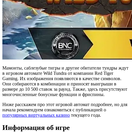
Мамонты, саблезубые тигры и другие обитатели тундры ждут
в игровом автомате Wild Tundra от компании Red Tiger
Gaming. Их изображения появляются в качестве символов.
Они собираются в комбинации и приносят выигрыши в
размере до 10 500 ставок за раунд. Также, здесь присутствуют
многочисленные бонусные функции и фриспины.
Ниже расскажем про этот игровой автомат подробнее, но для
начала рекомендуем ознакомиться с публикацией о
популярных виртуальных казино
текущего года.
Информация об игре