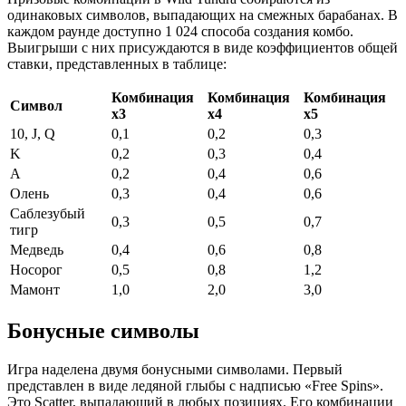
одинаковых символов, выпадающих на смежных барабанах. В
каждом раунде доступно 1 024 способа создания комбо.
Выигрыши с них присуждаются в виде коэффициентов общей
ставки, представленных в таблице:
Комбинация
Комбинация
Комбинация
Символ
x3
x4
x5
10, J, Q
0,1
0,2
0,3
K
0,2
0,3
0,4
A
0,2
0,4
0,6
Олень
0,3
0,4
0,6
Саблезубый
0,3
0,5
0,7
тигр
Медведь
0,4
0,6
0,8
Носорог
0,5
0,8
1,2
Мамонт
1,0
2,0
3,0
Бонусные символы
Игра наделена двумя бонусными символами. Первый
представлен в виде ледяной глыбы с надписью «Free Spins».
Это Scatter, выпадающий в любых позициях. Его комбинации