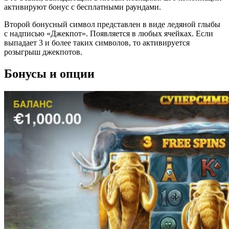
активируют бонус с бесплатными раундами.
Второй бонусный символ представлен в виде ледяной глыбы
с надписью «Джекпот». Появляется в любых ячейках. Если
выпадает 3 и более таких символов, то активируется
розыгрыш джекпотов.
Бонусы и опции