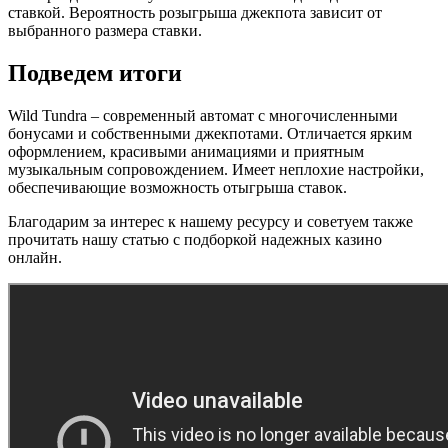
ставкой. Вероятность розыгрыша джекпота зависит от
выбранного размера ставки.
Подведем итоги
Wild Tundra – современный автомат с многочисленными
бонусами и собственными джекпотами. Отличается ярким
оформлением, красивыми анимациями и приятным
музыкальным сопровождением. Имеет неплохие настройки,
обеспечивающие возможность отыгрыша ставок.
Благодарим за интерес к нашему ресурсу и советуем также
прочитать нашу статью с подборкой надежных казино
онлайн.