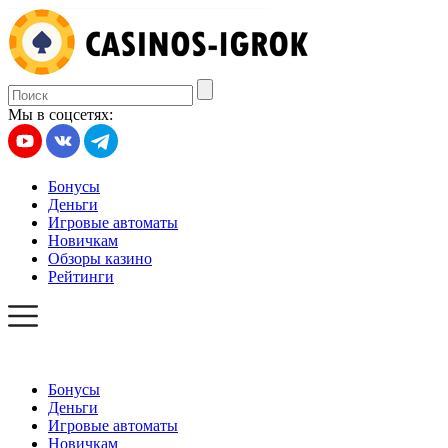
Мы в соцсетях:
Бонусы
Деньги
Игровые автоматы
Новичкам
Обзоры казино
Рейтинги
Бонусы
Деньги
Игровые автоматы
Новичкам