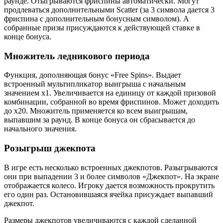
раунде. Отыгрываются фриспины автоматически. Могут
продлеваться дополнительными Scatter (за 3 символа дается 3
фриспина с дополнительным бонусным символом). А
собранные призы присуждаются к действующей ставке в
конце бонуса.
Множитель ледникового периода
Функция, дополняющая бонус «Free Spins». Выдает
встроенный мультипликатор выигрыша с начальным
значением x1. Увеличивается на единицу от каждой призовой
комбинации, собранной во время фриспинов. Может доходить
до x20. Множитель применяется ко всем выигрышам,
выпавшим за раунд. В конце бонуса он сбрасывается до
начального значения.
Розыгрыш джекпота
В игре есть несколько встроенных джекпотов. Разыгрываются
они при выпадении 3 и более символов «Джекпот». На экране
отображается колесо. Игроку дается возможность прокрутить
его один раз. Остановившаяся ячейка присуждает выпавший
джекпот.
Размеры джекпотов увеличиваются с каждой сделанной