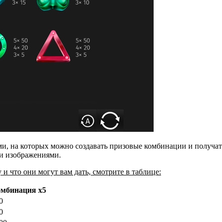
, на которых можно создавать призовые комбинации и получать
и изображениями.
и что они могут вам дать, смотрите в таблице:
мбинация x5
0
0