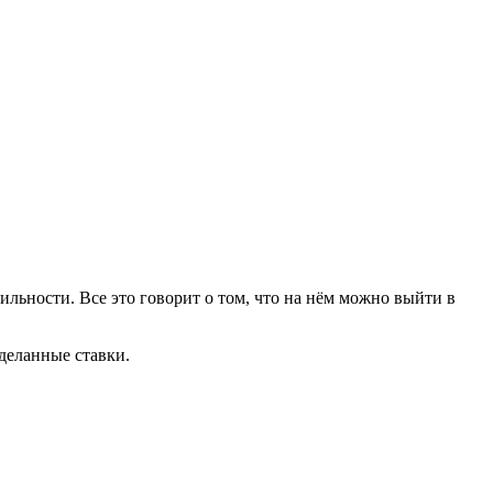
льности. Все это говорит о том, что на нём можно выйти в
деланные ставки.