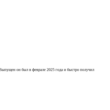
 Выпущен он был в феврале 2025 года и быстро получил