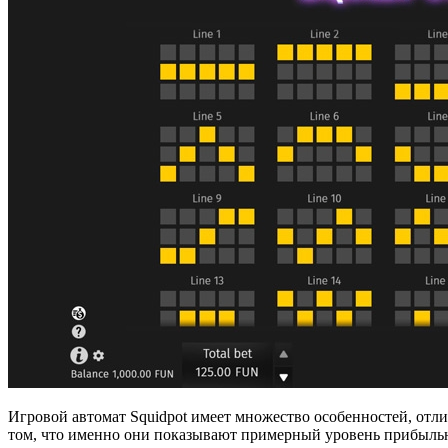
Игровой автомат Squidpot имеет множество особенностей, отли
том, что именно они показывают примерный уровень прибыльно