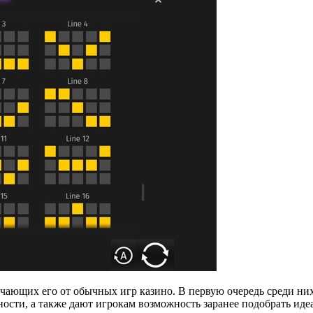
чающих его от обычных игр казино. В первую очередь среди них
сти, а также дают игрокам возможность заранее подобрать иде