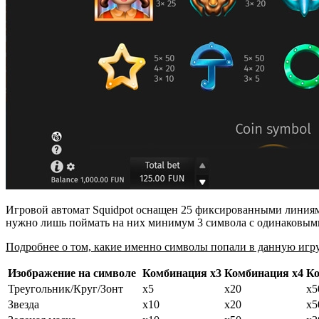
Игровой автомат Squidpot оснащен 25 фиксированными линиями
нужно лишь поймать на них минимум 3 символа с одинаковым
Подробнее о том, какие именно символы попали в данную игру 
Изображение на символе
Комбинация x3
Комбинация x4
Ко
Треугольник/Круг/Зонт
x5
x20
x5
Звезда
x10
x20
x5