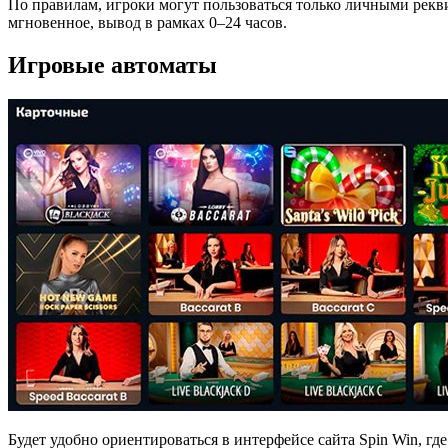
По правилам, игроки могут пользоваться только личными рек
мгновенное, вывод в рамках 0–24 часов.
Игровые автоматы
Будет удобно ориентироваться в интерфейсе сайта Spin Win, гд