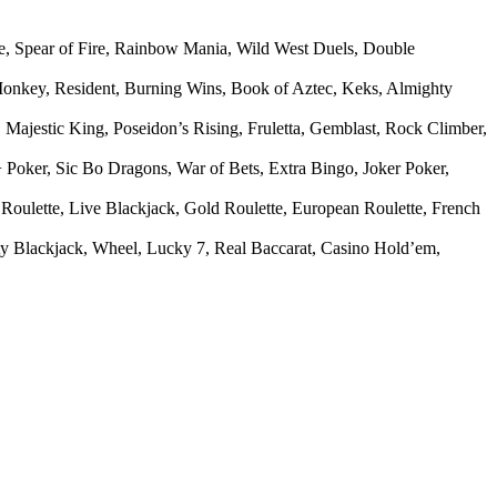
, Spear of Fire, Rainbow Mania, Wild West Duels, Double
nkey, Resident, Burning Wins, Book of Aztec, Keks, Almighty
Majestic King, Poseidon’s Rising, Fruletta, Gemblast, Rock Climber,
Poker, Sic Bo Dragons, War of Bets, Extra Bingo, Joker Poker,
Roulette, Live Blackjack, Gold Roulette, European Roulette, French
y Blackjack, Wheel, Lucky 7, Real Baccarat, Casino Hold’em,