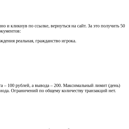
о и кликнув по ссылке, вернуться на сайт. За это получить 50
окументов:
ождения реальная, гражданство игрока.
 – 100 рублей, а вывода – 200. Максимальный лимит (день)
риода. Ограничений по общему количеству транзакций нет.