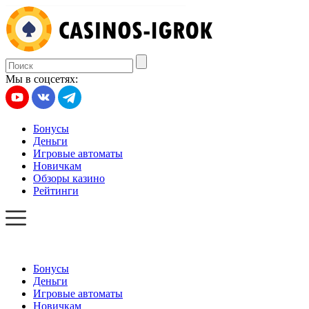
Мы в соцсетях:
Бонусы
Деньги
Игровые автоматы
Новичкам
Обзоры казино
Рейтинги
Бонусы
Деньги
Игровые автоматы
Новичкам