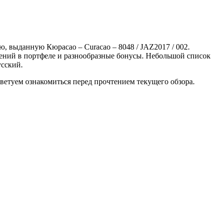
, выданную Кюрасао – Curacao – 8048 / JAZ2017 / 002.
ений в портфеле и разнообразные бонусы. Небольшой список
усский.
оветуем ознакомиться перед прочтением текущего обзора.