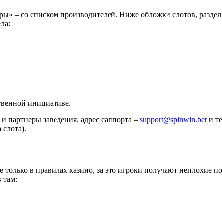
ры» – со списком производителей. Ниже обложки слотов, раздел
ла:
твенной инициативе.
и партнеры заведения, адрес саппорта –
support@spinwin.bet
и те
 слота).
 только в правилах казино, за это игроки получают неплохие п
 там: