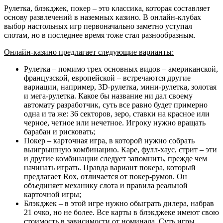
Рулетка, блэкджек, покер – это классика, которая составляет
основу развлечений в наземных казино. В онлайн-клубах
выбор настольных игр первоначально заметно уступал
слотам, но в последнее время тоже стал разнообразным.
Онлайн-казино предлагает следующие варианты:
Рулетка – помимо трех основных видов – американской,
французской, европейской – встречаются другие
вариации, например, 3D-рулетка, мини-рулетка, золотая
и мега-рулетка. Какое бы название ни дал своему
автомату разработчик, суть все равно будет примерно
одна и та же: 36 секторов, зеро, ставки на красное или
черное, четное или нечетное. Игроку нужно вращать
барабан и рисковать;
Покер – карточная игра, в которой нужно собрать
выигрышную комбинацию. Каре, фулл-хаус, стрит – эти
и другие комбинации следует запомнить, прежде чем
начинать играть. Правда вариант покера, который
предлагает Rox, отличается от покер-румов. Он
объединяет механику слота и правила реальной
карточной игры;
Блэкджек – в этой игре нужно обыграть дилера, набрав
21 очко, но не более. Все карты в блэкджеке имеют свою
стоимость в зависимости от номинала. Суть игры