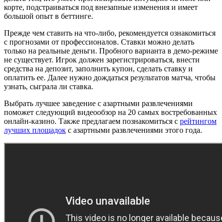
корте, подстраиваться под внезапные изменения и имеет
большой опыт в беттинге.
Прежде чем ставить на что-либо, рекомендуется ознакомиться
с прогнозами от профессионалов. Ставки можно делать
только на реальные деньги. Пробного варианта в демо-режиме
не существует. Игрок должен зарегистрироваться, внести
средства на депозит, заполнить купон, сделать ставку и
оплатить ее. Далее нужно дождаться результатов матча, чтобы
узнать, сыграла ли ставка.
Выбрать лучшее заведение с азартными развлечениями
поможет следующий видеообзор на 20 самых востребованных
онлайн-казино. Также предлагаем познакомиться с
рейтингом
лучших площадок
с азартными развлечениями этого года.