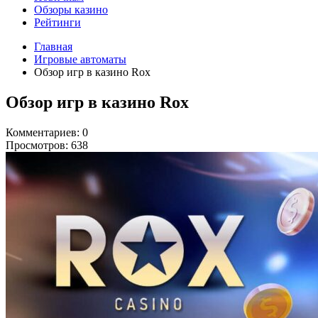
Обзоры казино
Рейтинги
Главная
Игровые автоматы
Обзор игр в казино Rox
Обзор игр в казино Rox
Комментариев:
0
Просмотров:
638