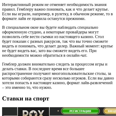
Интерактивный режим не отменяет необходимость знания
правил. Гемблеру важно понимать, как и что делает крупье.
Если вы играли, например, в рулетку, в обычном режиме, то в
формате лайв ее правила останутся прежними.
В специальном окне вы будете наблюдать специально
оформленную студию, а некоторые провайдеры могут
позволить себе вести съемки из настоящего казино. Стол
будет показан с разных ракурсов, так что вы точно сможете
видеть и понимать, что делает дилер. Важный момент: крупье
не будет видеть вас, зато вы сможете видеть его. При
необходимости можно обратиться в онлайн-чат.
Гемблер должен внимательно следить за процессом игры и
делать ставки. В последнее время все большее
распространение получают многопользовательские столы, за
которыми собираются сразу несколько игроков. Если вы давно
хотели попасть в настоящее казино, формат лайв-развлечений
– это именно то, что нужно.
Ставки на спорт