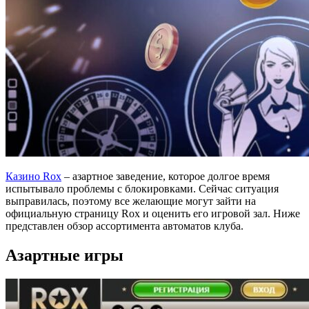
Казино Rox
– азартное заведение, которое долгое время
испытывало проблемы с блокировками. Сейчас ситуация
выправилась, поэтому все желающие могут зайти на
официальную страницу Rox и оценить его игровой зал. Ниже
представлен обзор ассортимента автоматов клуба.
Азартные игры