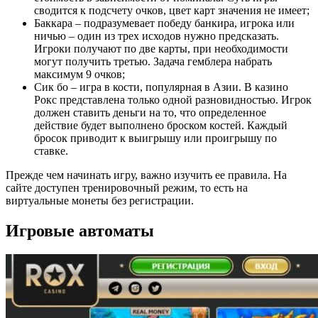
сводится к подсчету очков, цвет карт значения не имеет;
Баккара – подразумевает победу банкира, игрока или
ничью – один из трех исходов нужно предсказать.
Игроки получают по две карты, при необходимости
могут получить третью. Задача гемблера набрать
максимум 9 очков;
Сик бо – игра в кости, популярная в Азии. В казино
Рокс представлена только одной разновидностью. Игрок
должен ставить деньги на то, что определенное
действие будет выполнено броском костей. Каждый
бросок приводит к выигрышу или проигрышу по
ставке.
Прежде чем начинать игру, важно изучить ее правила. На
сайте доступен тренировочный режим, то есть на
виртуальные монеты без регистрации.
Игровые автоматы