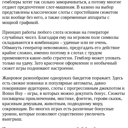
гемблеры хотят так сильно заморачиваться, а потому многие
отдают предпочтение слот-машинам. В казино на выбор
представлены классические слоты с простейшим сюжетом
или вообще без него, а также современные аппараты с
мощной графикой.
Принцип работы любого слота основан на генераторе
случайных чисел. Благодаря ему на игровом поле символы
складываются в комбинации – удачные или не очень.
Обмануть генератор невозможно, предугадать его действие
крайне сложно, именно поэтому в слотах с трудом
применяются какие-либо стратегии. Гемблер может уповать
только на удачу. Зато красочное оформление и необычный
сюжет игры поднимают настроение.
Жанровое разнообразие одноруких бандитов поражает. Здесь
есть свежие новинки и популярные автоматы, давно
покорившие аудиторию, слоты с прогрессивным джекпотом и
Bonus Buy – игры, в которых можно докупить бонус. Сюжеты
посвящены приключениям, мистике, фэнтези, героям сказок,
красивым девушкам, животным, подводному миру,
сокровищам. Во многих играх есть различные бонусные
уровни, которые позволяют существенно увеличить
выигрыш.