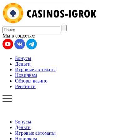
Мы в соцсетях:
Бонусы
Деньги
Игровые автоматы
Новичкам
Обзоры казино
Рейтинги
Бонусы
Деньги
Игровые автоматы
Новичкам