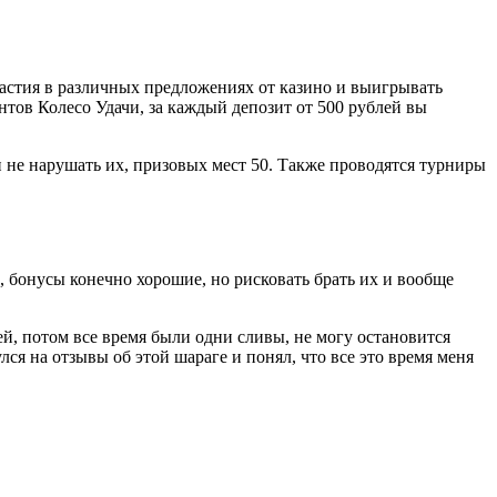
астия в различных предложениях от казино и выигрывать
нтов Колесо Удачи, за каждый депозит от 500 рублей вы
 не нарушать их, призовых мест 50. Также проводятся турниры
, бонусы конечно хорошие, но рисковать брать их и вообще
й, потом все время были одни сливы, не могу остановится
лся на отзывы об этой шараге и понял, что все это время меня