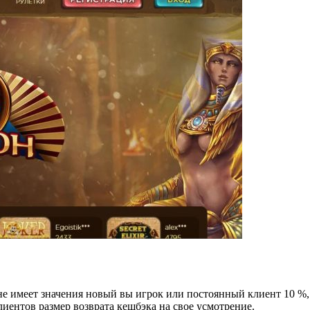
е имеет значения новый вы игрок или постоянный клиент 10 %,
иентов размер возврата кешбэка на свое усмотрение.