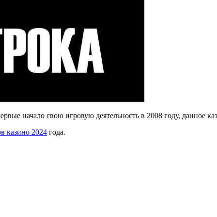
ервые начало свою игровую деятельность в 2008 году, данное каз
в казино 2024
года.