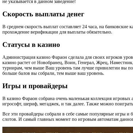
не указывается в данном заведение!
Скорость выплаты денег
В среднем скорость выплат составляет 24 часа, на банковские 
прохождение верификации для выплаты обязательно.
Статусы в казино
Администрация казино Фараон сделала для своих игроков уровн
казино растет от Новобранец, Воин, Генерал, Жрец, Наместн
турнирам, чем выше Ваш уровень там лучше привилегии вы полу
больше балов вы собрали, тем выше ваш уровень.
Игры и провайдеры
В казино Фараон собрана очень маленькая коллекция игровых 
игрософт, шериф, мегаджек, и так далее. Также можно поиграть 
Все эти провайдеры собрали в себе самые популярные игры и 
слотов. И самый главных момент по игровым автоматам данног