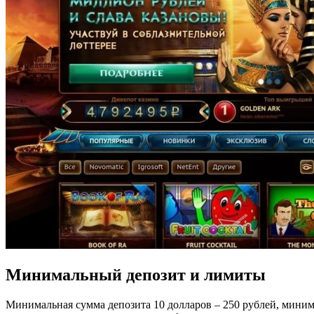
Минимальный депозит и лимиты
Минимальная сумма депозита 10 долларов – 250 рублей, миним