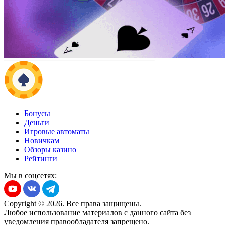
Бонусы
Деньги
Игровые автоматы
Новичкам
Обзоры казино
Рейтинги
Мы в соцсетях:
Copyright © 2026. Все права защищены.
Любое использование материалов с данного сайта без
уведомления правообладателя запрещено.