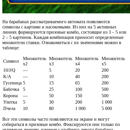
На барабанах рассматриваемого автомата появляются
символы с картами и насекомыми. Из них на 5 активных
линиях формируются призовые комбо, состоящие из 3 – 5 или
2 – 5 картинок. Каждая комбинация приносит определенные
множители ставки. Ознакомиться с их значениями можно в
таблице:
Множитель
Множитель
Множитель
Множитель
Символ
x2
x3
x4
x5
10/J/Q
—
5
20
200
K/A
—
10
40
200
Гусеница
5
15
65
200
Бабочка
5
25
100
500
Корона
—
50
150
500
Улитка
5
30
200
1 000
Пчела
10
80
1 000
5 000
Все эти символы часто появляются на экране и могут
собираться в призовые комбо. Фиксируются они только по
активным линиям, начиная с крайнего левого барабана.