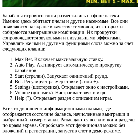
Барабаны игрового слота разместились на фоне пасеки.
Именно здесь обитают пчелы и другие насекомые. Все они
появляются на экране в качестве символов, из которых и
собираются выигрышные комбинации. Их прокрутки
сопровождаются звуковыми и визуальными эффектами.
Управлять же ими и другими функциями слота можно за счет
следующих клавиш:
Max Bet. Включает максимальную ставку.
Auto Play. Активирует автоматическую прокрутку
барабанов.
Start (стрелки). Запускает одиночный раунд.
Bet. Регулирует размер ставки (- или +).
Settings (шестеренка). Открывает окно с настройками.
Volume (динамик). Настраивает звук в игре.
Help (?). Открывает раздел с описанием игры.
Все это дополнено информационными окнами, где
отображается состояние баланса, начисленные выигрыши и
выбранный размер ставки. Размещаются все кнопки и разделы
по краям экрана. Опробовать этот функционал можно без
вложений и регистрации, запустив слот в демо режиме.