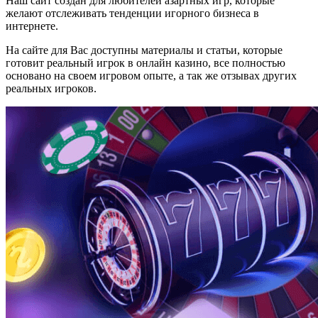
Наш сайт создан для любителей азартных игр, которые
желают отслеживать тенденции игорного бизнеса в
интернете.
На сайте для Вас доступны материалы и статьи, которые
готовит реальный игрок в онлайн казино, все полностью
основано на своем игровом опыте, а так же отзывах других
реальных игроков.