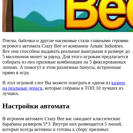
Пчелы, бабочки и другие насекомые стали главными героями
игрового автомата Crazy Bee от компании Amatic Industries.
Все они способны выдавать реальные выигрыши в размере до
5 миллионов монет за раунд. Для этого игрокам предлагается
собирать из них призовые комбинации на 5 фиксированных
линиях. А помогут в этом различные бонусы, встроенные
прямо в игру.
В этот игровой слот Вы можете поиграть в одном из
казино
на реальные деньги
, которые собраны в ТОП 10 лучших из
лучших.
Настройки автомата
В игровом автомате Crazy Bee вас ожидают классические
барабаны размером 5*3. Внутри них размещается 5 линий,
которые всегда активны и готовы к сбору призовых