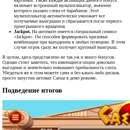
картинки. Также каждая активация данного бонуса
включает встроенный мультипликатор, значение
которого указано слева от барабанов. Этот
мультипликатор автоматически умножает все
получаемые выигрыши и сбрасывается после первого
проигрышного вращения.
Jackpot.
На автомате имеется специальный символ
«Jackpot». Он способен формировать призовые
комбинации при выпадении в любых позициях. В этом
случае игрок сразу же получает крупный выигрыш.
В целом, здесь представлено не так уж и много бонусов.
Однако стоит заметить, что имеющиеся опции довольно
выгодные и значительно повышают прибыльность слота.
Убедиться же в этом можете сами и без каких-либо рисков,
просто запустив автомат Caesar в демо режиме.
Подведение итогов