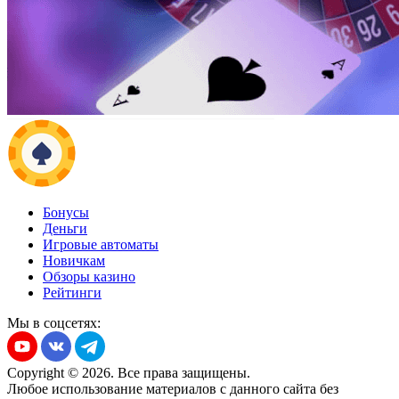
Бонусы
Деньги
Игровые автоматы
Новичкам
Обзоры казино
Рейтинги
Мы в соцсетях:
Copyright © 2026. Все права защищены.
Любое использование материалов с данного сайта без