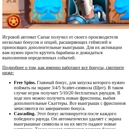
Игровой автомат Caesar получил от своего производителя
несколько бонусов и опций, расширяющих геймплей и
приносящих дополнительные выигрыши. Для их активации
вам нужно просто крутить барабаны и дожидаться
выполнения определенных событий.
Подробнее о том, как именно работают все бонусы, смотрите
ниже:
Free Spins.
Главный бонус, для запуска которого нужно
поймать на экране 3/4/5 Scatter-символа (Щит). В таком
случае игрок получает 5/10/20 бесплатных раундов. В
ходе них можно получить новые фриспины, выбив
дополнительные Скаттеры. Все выигрыши с фриспинов
зачисляются по завершению бонуса.
Cascading.
Этот бонус активируется после каждого
победного раунда. Он автоматически удаляет с экрана
выигрышные символы и на их место падают новые