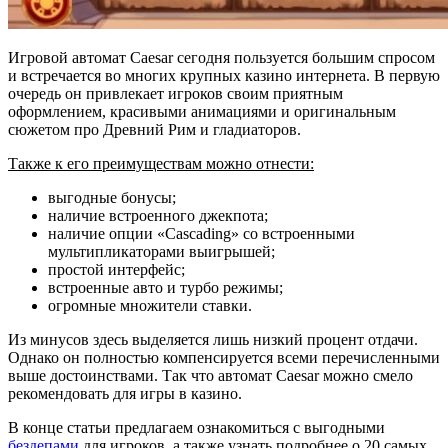
Игровой автомат Caesar сегодня пользуется большим спросом
и встречается во многих крупных казино интернета. В первую
очередь он привлекает игроков своим приятным
оформлением, красивыми анимациями и оригинальным
сюжетом про Древний Рим и гладиаторов.
Также к его преимуществам можно отнести:
выгодные бонусы;
наличие встроенного джекпота;
наличие опции «Cascading» со встроенными
мультипликаторами выигрышей;
простой интерфейс;
встроенные авто и турбо режимы;
огромные множители ставки.
Из минусов здесь выделяется лишь низкий процент отдачи.
Однако он полностью компенсируется всеми перечисленными
выше достоинствами. Так что автомат Caesar можно смело
рекомендовать для игры в казино.
В конце статьи предлагаем ознакомиться с выгодными
бездепами
для игроков, а также узнать подробнее о 20 самых