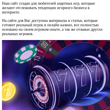
Наш сайт создан для любителей азартных игр, которые
желают отслеживать тенденции игорного бизнеса в
интернете.
На сайте для Вас доступны материалы и статьи, которые
готовит реальный игрок в онлайн казино, все полностью
основано на своем игровом опыте, а так же отзывах других
реальных игроков.