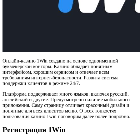
Онлайн-казино 1Win создано на основе одноименной
букмекерской конторы. Казино обладает понятным
интерфейсом, хорошим сервисом и отвечает всем
требованиям интернет-безопасности. Развита система
поддержки клиентов в режиме 24/7.
Платформа поддерживает много языков, включая русский,
английский и другие. Предусмотрено наличие мобильного
приложения. Саму страницу отличает красочный дизайн и
понятные для всех клиентов меню. О всех тонкостях
пользования казино 1win поговорим далее более подробно.
Регистрация 1Win