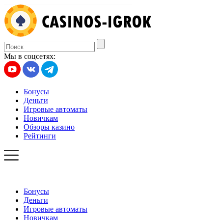
Мы в соцсетях:
Бонусы
Деньги
Игровые автоматы
Новичкам
Обзоры казино
Рейтинги
Бонусы
Деньги
Игровые автоматы
Новичкам