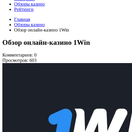
Обзоры казино
Рейтинги
Главная
Обзоры казино
Обзор онлайн-казино 1Win
Обзор онлайн-казино 1Win
Комментариев:
0
Просмотров:
603