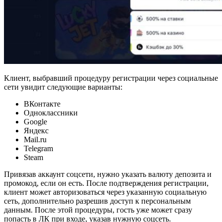
Клиент, выбравший процедуру регистрации через социальные
сети увидит следующие варианты:
ВКонтакте
Одноклассники
Google
Яндекс
Mail.ru
Telegram
Steam
Привязав аккаунт соцсети, нужно указать валюту депозита и
промокод, если он есть. После подтверждения регистрации,
клиент может авторизоваться через указанную социальную
сеть, дополнительно разрешив доступ к персональным
данным. После этой процедуры, гость уже может сразу
попасть в ЛК при входе, указав нужную соцсеть.